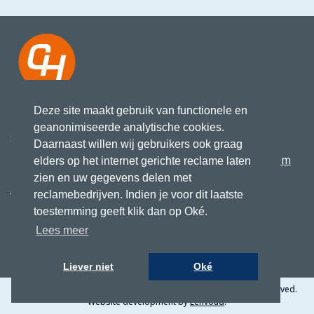
Deze site maakt gebruik van functionele en
Koningsweg 27
+31 517 417523
geanonimiseerde analytische cookies.
8861 KN Harlingen
Daarnaast willen wij gebruikers ook graag
info@cruising-home.com
elders op het internet gerichte reclame laten
zien en uw gegevens delen met
reclamebedrijven. Indien je voor dit laatste
VOLG ONS
Leveringsvoorwaarden
toestemming geeft klik dan op Oké.
Consumentenvoorwaarden
Privacy
Lees meer
Liever niet
Oké
© Cruising Home 2024. All Rights Reserved. 2026. All Rights Reserved.
Website development by
Eenvoud
.